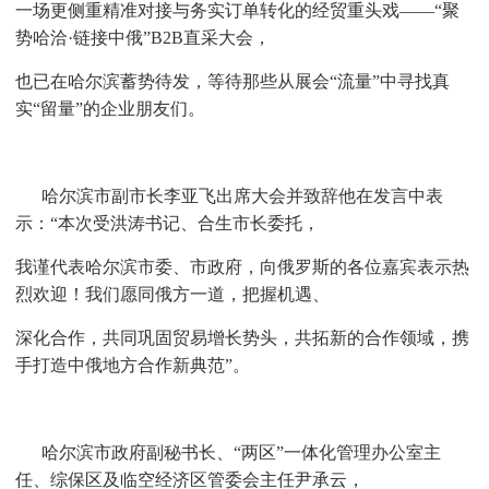
一场更侧重精准对接与
务实订单转化的经贸重头戏——
“聚
势哈洽·链接中俄”B2B直采大会，
也已在哈尔滨蓄势待发，等待那些从展会
“流量”中寻找真
实“留量”的企业朋友们。
哈尔滨市副市长李亚飞出席大会并致辞他在发言中表
示：“本次受洪涛书记、合生市长委托，
我谨代表哈尔
滨市委、市政府，向俄罗斯的各位嘉宾
表示热
烈欢迎！我们愿同俄方一道，把握机遇、
深化合作，共同巩固贸易
增长势头，共拓新的合作领域，携
手打造中俄地方合作新典范”。
哈尔滨市政府副秘书长、“两区”一体化管理办公室主
任、综保区及临空经济区管委会主任尹承云，