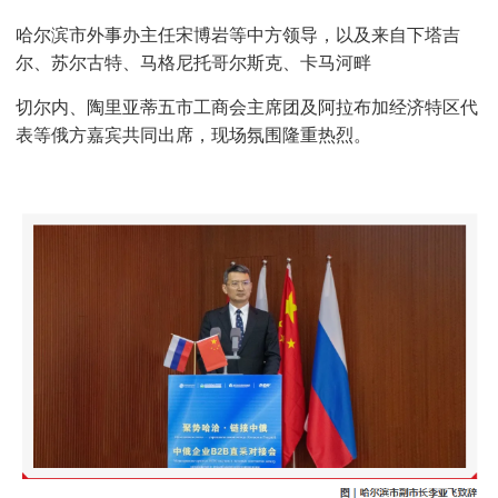
哈尔滨市
外事办主任宋博岩等中方领导，
以及来自下塔吉
尔、苏尔古特、马格尼托哥尔斯克、卡马河畔
切尔内、陶里亚蒂五
市工商会主席团及阿拉布加经济特区代
表等俄方嘉宾共同出席，现场氛围隆重热烈。