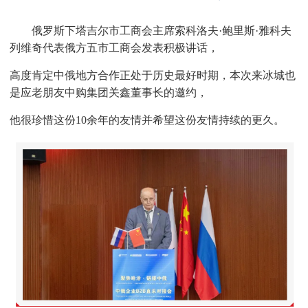
俄罗斯下塔吉尔市工商会主席索科洛夫·鲍里斯·雅科夫
列维奇代表俄方五市工商会发表积极讲话，
高度肯定中俄
地方合作正处于历史最好时期，本次来冰城也
是应老朋友中购集团关鑫董事长的邀约，
他很珍惜这份10余年的友情并
希望这份友情持续的更久。