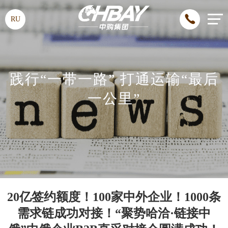
RU
践行“一带一路” 打通运输“最后
一公里”
20亿签约额度！100家中外企业！1000条
需求链成功对接！“聚势哈洽·链接中