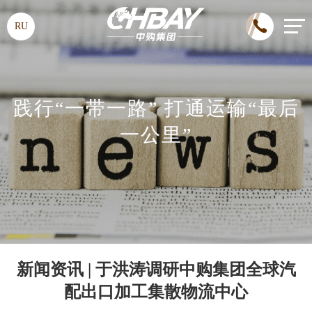
RU
践行“一带一路” 打通运输“最后
一公里”
新闻资讯 | 于洪涛调研中购集团全球汽
配出口加工集散物流中心