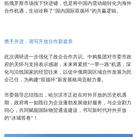
拓俄罗斯市场按下快进键，也是将中国内需动能转化为海外
合作机遇，生动诠释了"国内国际双循环"的共赢逻辑。
携手并进，谱写开放合作新篇章
此次调研进一步强化了政企合作共识。中购集团对市委市政
府的关怀与支持表示感谢，未来将紧抓“一带一路”机遇，深
化与沿线国家的经贸往来，以促中俄两国区域合作发展为民
企己任，为构建“双循环”新发展格局贡献力量。
市委领导总结指出，哈尔滨市正处在对外开放的历史机遇
期，政府将一如既往为企业蓬勃发展做好服务，与企业勠力
同心，共同赋能国际物贸通道建设，书写新时代对外开放
的“冰城答卷”！