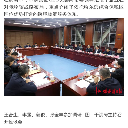
对俄物贸战略布局，重点介绍了依托哈尔滨综合保税区
区位优势打造的跨境物流服务体系。
王合生、李冕、姜俊、张金丰参加调研 图：于洪涛主持召
开座谈会